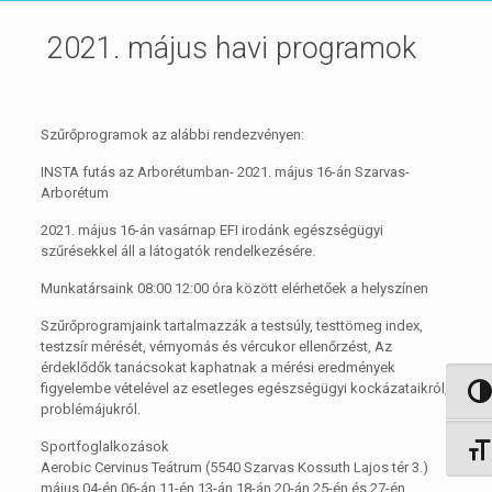
2021. május havi programok
Szűrőprogramok az alábbi rendezvényen:
INSTA futás az Arborétumban- 2021. május 16-án Szarvas-
Arborétum
2021. május 16-án vasárnap EFI irodánk egészségügyi
szűrésekkel áll a látogatók rendelkezésére.
Munkatársaink 08:00 12:00 óra között elérhetőek a helyszínen
Szűrőprogramjaink tartalmazzák a testsúly, testtömeg index,
testzsír mérését, vérnyomás és vércukor ellenőrzést, Az
érdeklődők tanácsokat kaphatnak a mérési eredmények
figyelembe vételével az esetleges egészségügyi kockázataikról,
Nagy 
problémájukról.
Sportfoglalkozások
Betűm
Aerobic Cervinus Teátrum (5540 Szarvas Kossuth Lajos tér 3.)
május 04-én 06-án 11-én 13-án 18-án 20-án 25-én és 27-én