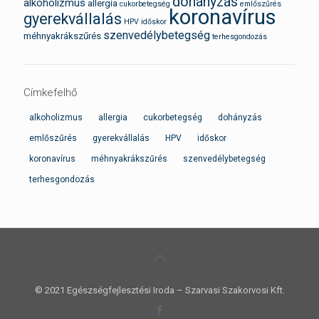
dohányzás
alkoholizmus
allergia
cukorbetegség
emlőszűrés
koronavírus
gyerekvállalás
HPV
időskor
szenvedélybetegség
méhnyakrákszűrés
terhesgondozás
Címkefelhő
alkoholizmus
allergia
cukorbetegség
dohányzás
emlőszűrés
gyerekvállalás
HPV
időskor
koronavírus
méhnyakrákszűrés
szenvedélybetegség
terhesgondozás
© 2021 Egészségfejlesztési Iroda – Szarvasi Szakorvosi Kft.