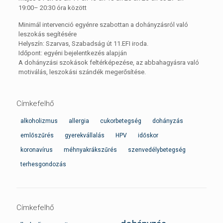
19:00– 20:30 óra között
Minimál intervenció egyénre szabottan a dohányzásról való
leszokás segítésére
Helyszín: Szarvas, Szabadság út 11.EFI iroda.
Időpont: egyéni bejelentkezés alapján
A dohányzási szokások feltérképezése, az abbahagyásra való
motiválás, leszokási szándék megerősítése.
Címkefelhő
alkoholizmus
allergia
cukorbetegség
dohányzás
emlőszűrés
gyerekvállalás
HPV
időskor
koronavírus
méhnyakrákszűrés
szenvedélybetegség
terhesgondozás
Címkefelhő