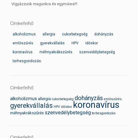
Vigyázzunk magunkra és egymásra!!!
Címkefelhő
alkoholizmus
allergia
cukorbetegség
dohányzás
emlőszűrés
gyerekvállalás
HPV
időskor
koronavírus
méhnyakrákszűrés
szenvedélybetegség
terhesgondozás
Címkefelhő
dohányzás
alkoholizmus
allergia
cukorbetegség
emlőszűrés
koronavírus
gyerekvállalás
HPV
időskor
szenvedélybetegség
méhnyakrákszűrés
terhesgondozás
Címkefelhő