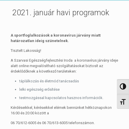
2021. január havi programok
A sportfoglalkozások a koronavírus járvány miatt
határozatlan ideig szünetelnek.
Tisztelt Lakosság!
A Szarvasi Egészségfejlesztési Iroda a koronavírus járvány ideje
alatt online megvalósítható szolgáltatásokat biztosít az
érdeklődőknek a következő területeken:
táplálkozás és életmód tanácsadás
Nagy 
lelki egészség erősítése
testmozgással kapcsolatos hasznos információk.
Betűm
Kérdéseikkel, kéréseikkel elérnek bennünket hétköznapokon
16:00 és 20:00 között a
06 70/612-6005 és 06 70/613-6005 telefonszámon.