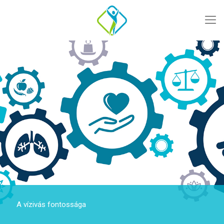
A vízivás fontossága