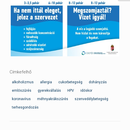
Címkefelhő
alkoholizmus
allergia
cukorbetegség
dohányzás
emlőszűrés
gyerekvállalás
HPV
időskor
koronavírus
méhnyakrákszűrés
szenvedélybetegség
terhesgondozás