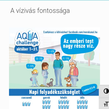
A vízivás fontossága
Nagy 
Betűm