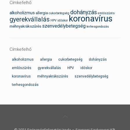
Címkefelhő
dohányzás
alkoholizmus
allergia
cukorbetegség
emlőszűrés
koronavírus
gyerekvállalás
HPV
időskor
szenvedélybetegség
méhnyakrákszűrés
terhesgondozás
Címkefelhő
alkoholizmus
allergia
cukorbetegség
dohányzás
emlőszűrés
gyerekvállalás
HPV
időskor
koronavírus
méhnyakrákszűrés
szenvedélybetegség
terhesgondozás
© 2021 Egészségfejlesztési Iroda – Szarvasi Szakorvosi Kft.