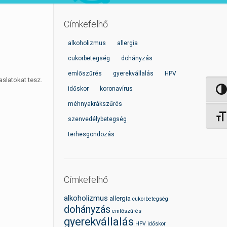
Címkefelhő
alkoholizmus
allergia
cukorbetegség
dohányzás
emlőszűrés
gyerekvállalás
HPV
aslatokat tesz.
időskor
koronavírus
Nagy 
méhnyakrákszűrés
Betűm
szenvedélybetegség
terhesgondozás
Címkefelhő
alkoholizmus
allergia
cukorbetegség
dohányzás
emlőszűrés
gyerekvállalás
HPV
időskor