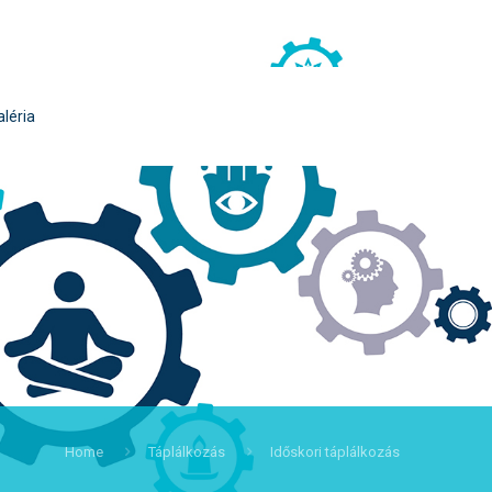
aléria
Home
Táplálkozás
Időskori táplálkozás