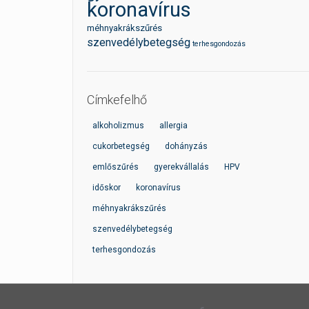
koronavírus
méhnyakrákszűrés
szenvedélybetegség
terhesgondozás
Címkefelhő
alkoholizmus
allergia
cukorbetegség
dohányzás
emlőszűrés
gyerekvállalás
HPV
időskor
koronavírus
méhnyakrákszűrés
szenvedélybetegség
terhesgondozás