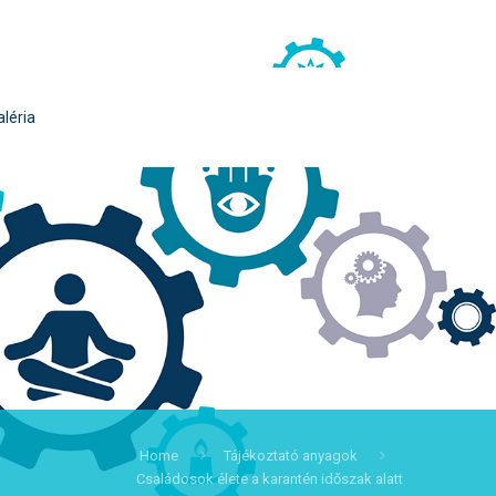
aléria
Home
Tájékoztató anyagok
Családosok élete a karantén időszak alatt