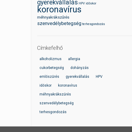
gyerekvállalás
HPV
időskor
koronavírus
méhnyakrákszűrés
szenvedélybetegség
terhesgondozás
Címkefelhő
alkoholizmus
allergia
cukorbetegség
dohányzás
emlőszűrés
gyerekvállalás
HPV
időskor
koronavírus
méhnyakrákszűrés
szenvedélybetegség
terhesgondozás