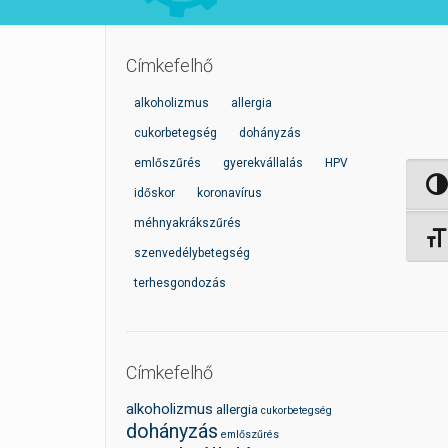
Címkefelhő
alkoholizmus
allergia
cukorbetegség
dohányzás
emlőszűrés
gyerekvállalás
HPV
Nagy 
időskor
koronavírus
méhnyakrákszűrés
Betűm
szenvedélybetegség
terhesgondozás
Címkefelhő
alkoholizmus
allergia
cukorbetegség
dohányzás
emlőszűrés