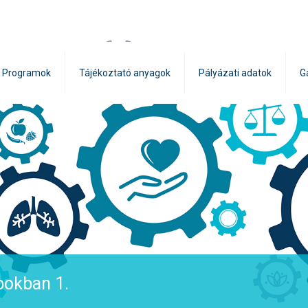
Programok
Tájékoztató anyagok
Pályázati adatok
G
pokban 1.