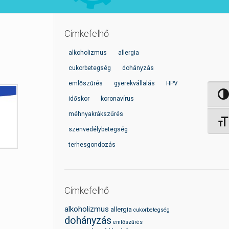
Címkefelhő
alkoholizmus
allergia
cukorbetegség
dohányzás
emlőszűrés
gyerekvállalás
HPV
Nagy 
időskor
koronavírus
méhnyakrákszűrés
Betűm
szenvedélybetegség
terhesgondozás
Címkefelhő
alkoholizmus
allergia
cukorbetegség
dohányzás
emlőszűrés