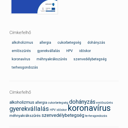
Címkefelhő
alkoholizmus
allergia
cukorbetegség
dohányzás
emlőszűrés
gyerekvállalás
HPV
időskor
koronavírus
méhnyakrákszűrés
szenvedélybetegség
terhesgondozás
Címkefelhő
dohányzás
alkoholizmus
allergia
cukorbetegség
emlőszűrés
koronavírus
gyerekvállalás
HPV
időskor
szenvedélybetegség
méhnyakrákszűrés
terhesgondozás