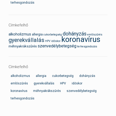
terhesgondozás
Címkefelhő
dohányzás
alkoholizmus
allergia
cukorbetegség
emlőszűrés
koronavírus
gyerekvállalás
HPV
időskor
szenvedélybetegség
méhnyakrákszűrés
terhesgondozás
Címkefelhő
alkoholizmus
allergia
cukorbetegség
dohányzás
emlőszűrés
gyerekvállalás
HPV
időskor
koronavírus
méhnyakrákszűrés
szenvedélybetegség
terhesgondozás