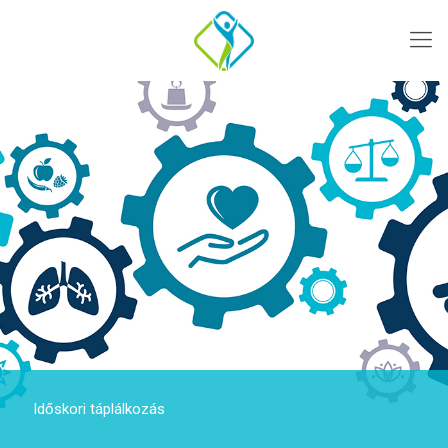
Időskori táplálkozás