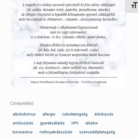
Betűm
Címkefelhő
alkoholizmus
allergia
cukorbetegség
dohányzás
emlőszűrés
gyerekvállalás
HPV
időskor
koronavírus
méhnyakrákszűrés
szenvedélybetegség