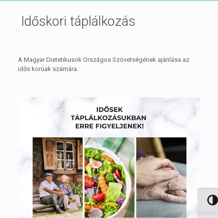
Időskori táplálkozás
A Magyar Dietetikusok Országos Szövetségének ajánlása az
idős korúak számára.
Nagy 