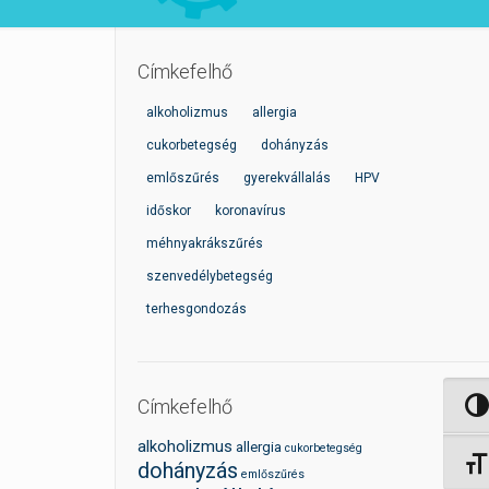
Címkefelhő
alkoholizmus
allergia
cukorbetegség
dohányzás
emlőszűrés
gyerekvállalás
HPV
időskor
koronavírus
méhnyakrákszűrés
szenvedélybetegség
terhesgondozás
Címkefelhő
Nagy 
alkoholizmus
allergia
cukorbetegség
Betűm
dohányzás
emlőszűrés