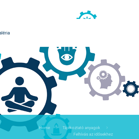
aléria
Home
Tájékoztató anyagok
Felhívás az idősekhez