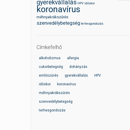
gyerekvállalás
HPV
időskor
koronavírus
méhnyakrákszűrés
szenvedélybetegség
terhesgondozás
Címkefelhő
alkoholizmus
allergia
cukorbetegség
dohányzás
emlőszűrés
gyerekvállalás
HPV
időskor
koronavírus
méhnyakrákszűrés
szenvedélybetegség
terhesgondozás