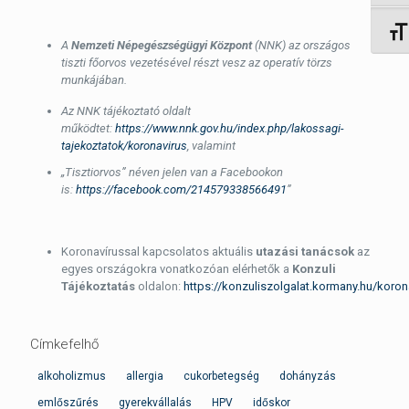
Betűm
A
Nemzeti Népegészségügyi Központ
(NNK) az országos
tiszti főorvos vezetésével részt vesz az operatív törzs
munkájában.
Az NNK tájékoztató oldalt
működtet:
https://www.nnk.gov.hu/index.php/lakossagi-
tajekoztatok/koronavirus
, valamint
„Tisztiorvos” néven jelen van a Facebookon
is:
https://facebook.com/214579338566491
”
Koronavírussal kapcsolatos aktuális
utazási tanácsok
az
egyes országokra vonatkozóan elérhetők a
Konzuli
Tájékoztatás
oldalon:
https://konzuliszolgalat.kormany.hu/koron
Címkefelhő
alkoholizmus
allergia
cukorbetegség
dohányzás
emlőszűrés
gyerekvállalás
HPV
időskor