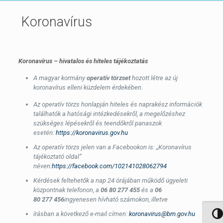
Koronavírus
Koronavírus – hivatalos és hiteles tájékoztatás
A magyar kormány
operatív törzset
hozott létre az új
koronavírus elleni küzdelem érdekében.
Az operatív törzs honlapján hiteles és naprakész információk
találhatók a hatósági intézkedésekről, a megelőzéshez
szükséges lépésekről és teendőkről panaszok
esetén:
https://koronavirus.gov.hu
Az operatív törzs jelen van a Facebookon is: „Koronavírus
tájékoztató oldal”
néven:
https://facebook.com/102141028062794
Kérdések feltehetők a nap 24 órájában működő ügyeleti
központnak telefonon, a
06 80 277 455
és a
06
80 277 456
ingyenesen hívható számokon, illetve
írásban a következő e-mail címen:
koronavirus@bm.gov.hu
Nagy 