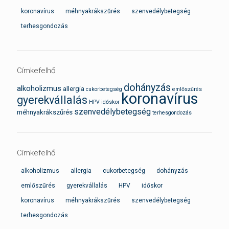
koronavírus
méhnyakrákszűrés
szenvedélybetegség
terhesgondozás
Címkefelhő
dohányzás
alkoholizmus
allergia
cukorbetegség
emlőszűrés
koronavírus
gyerekvállalás
HPV
időskor
szenvedélybetegség
méhnyakrákszűrés
terhesgondozás
Címkefelhő
alkoholizmus
allergia
cukorbetegség
dohányzás
emlőszűrés
gyerekvállalás
HPV
időskor
koronavírus
méhnyakrákszűrés
szenvedélybetegség
terhesgondozás